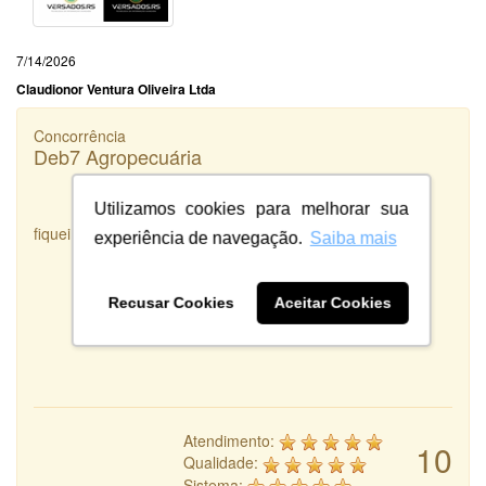
7/14/2026
Claudionor Ventura Oliveira Ltda
Concorrência
Deb7 Agropecuária
Utilizamos cookies para melhorar sua
fiquei satisfeita com o serviço prestado
experiência de navegação.
Saiba mais
Recusar Cookies
Aceitar Cookies
Atendimento:
10
Qualidade:
Sistema: