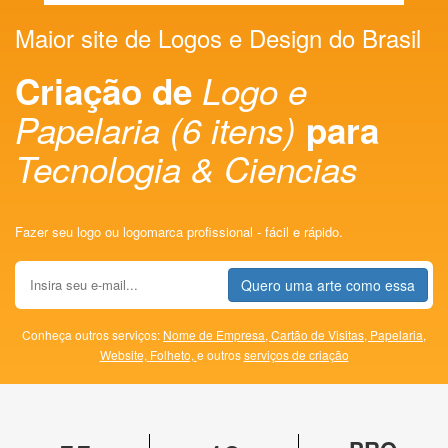
Maior site de Logos e Design do Brasil
Criação de
Logo e
Papelaria (6 itens)
para
Tecnologia & Ciencias
Fazer seu logo ou logomarca profissional - fácil e rápido.
Quero uma arte como essa
Conheça outros serviços:
Nome de Empresa,
Cartão de Visitas,
Papelaria,
Website,
Folheto,
e outros
serviços de criação