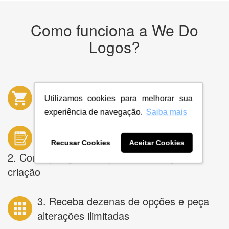
Como funciona a We Do
Logos?
1. Escolha um de nossos produtos
Utilizamos cookies para melhorar sua
experiência de navegação.
Saiba mais
Recusar Cookies
Aceitar Cookies
2. Conte pra gente o que você deseja na
criação
3. Receba dezenas de opções e peça
alterações ilimitadas