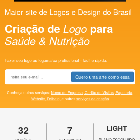
Maior site de Logos e Design do Brasil
Criação de
Logo
para
Saúde & Nutrição
Fazer seu logo ou logomarca profissional - fácil e rápido.
Quero uma arte como essa
Conheça outros serviços:
Nome de Empresa,
Cartão de Visitas,
Papelaria,
Website,
Folheto,
e outros
serviços de criação
32
7
LIGHT
PLANO ESCOLHIDO
OPÇÕES
DESIGNERS