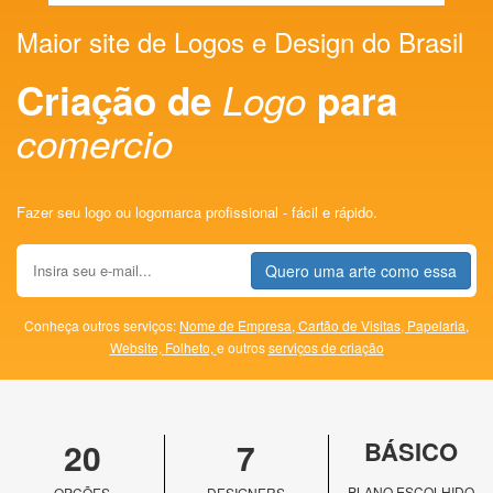
Maior site de Logos e Design do Brasil
Criação de
Logo
para
comercio
Fazer seu logo ou logomarca profissional - fácil e rápido.
Quero uma arte como essa
Conheça outros serviços:
Nome de Empresa,
Cartão de Visitas,
Papelaria,
Website,
Folheto,
e outros
serviços de criação
20
7
BÁSICO
PLANO ESCOLHIDO
OPÇÕES
DESIGNERS