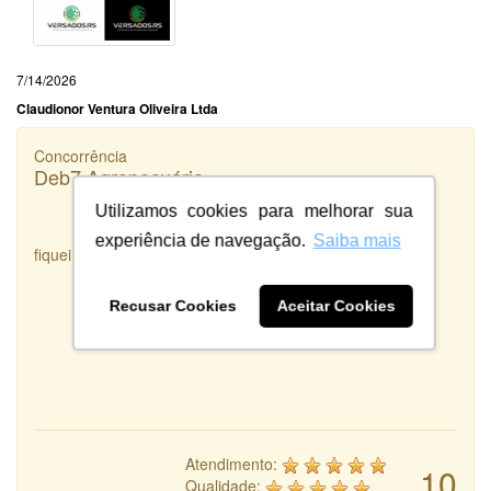
7/14/2026
Claudionor Ventura Oliveira Ltda
Concorrência
Deb7 Agropecuária
Utilizamos cookies para melhorar sua
experiência de navegação.
Saiba mais
fiquei satisfeita com o serviço prestado
Recusar Cookies
Aceitar Cookies
Atendimento:
10
Qualidade: