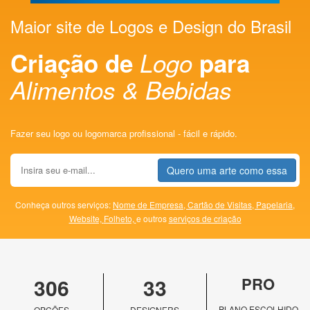
Maior site de Logos e Design do Brasil
Criação de
Logo
para
Alimentos & Bebidas
Fazer seu logo ou logomarca profissional - fácil e rápido.
Quero uma arte como essa
Conheça outros serviços:
Nome de Empresa,
Cartão de Visitas,
Papelaria,
Website,
Folheto,
e outros
serviços de criação
306
33
PRO
PLANO ESCOLHIDO
OPÇÕES
DESIGNERS