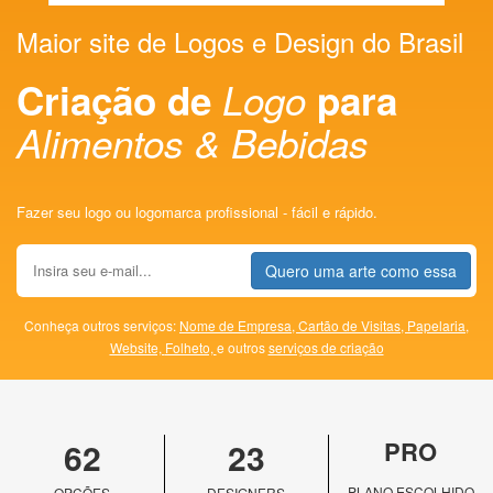
Maior site de Logos e Design do Brasil
Criação de
Logo
para
Alimentos & Bebidas
Fazer seu logo ou logomarca profissional - fácil e rápido.
Quero uma arte como essa
Conheça outros serviços:
Nome de Empresa,
Cartão de Visitas,
Papelaria,
Website,
Folheto,
e outros
serviços de criação
62
23
PRO
PLANO ESCOLHIDO
OPÇÕES
DESIGNERS