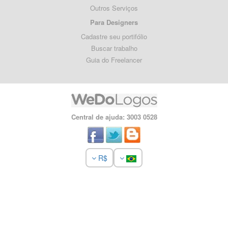
Outros Serviços
Para Designers
Cadastre seu portifólio
Buscar trabalho
Guia do Freelancer
Central de ajuda: 3003 0528
R$