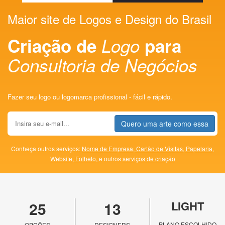
Maior site de Logos e Design do Brasil
Criação de
Logo
para
Consultoria de Negócios
Fazer seu logo ou logomarca profissional - fácil e rápido.
Quero uma arte como essa
Conheça outros serviços:
Nome de Empresa,
Cartão de Visitas,
Papelaria,
Website,
Folheto,
e outros
serviços de criação
25
13
LIGHT
PLANO ESCOLHIDO
OPÇÕES
DESIGNERS