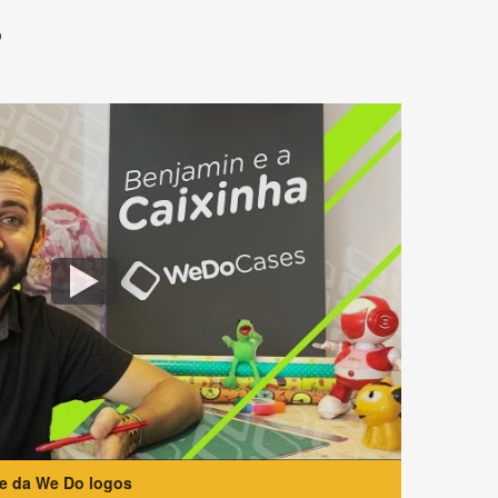
?
te da We Do logos