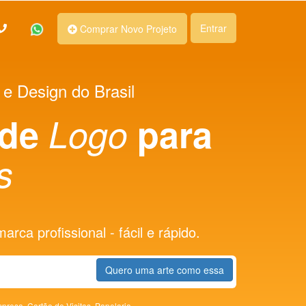
Entrar
Comprar Novo Projeto
 e Design do Brasil
 de
Logo
para
s
rca profissional - fácil e rápido.
Quero uma arte como essa
presa,
Cartão de Visitas,
Papelaria,