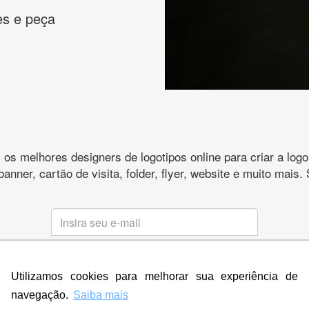
es e peça
s melhores designers de logotipos online para criar a lo
 banner, cartão de visita, folder, flyer, website e muito mai
CRIE SUA MARCA
Utilizamos cookies para melhorar sua experiência de
* Prometemos não compartilhar e utilizar seus dados para enviar
qualquer tipo de SPAM. Confira as
Políticas de Privacidade.
navegação.
Saiba mais