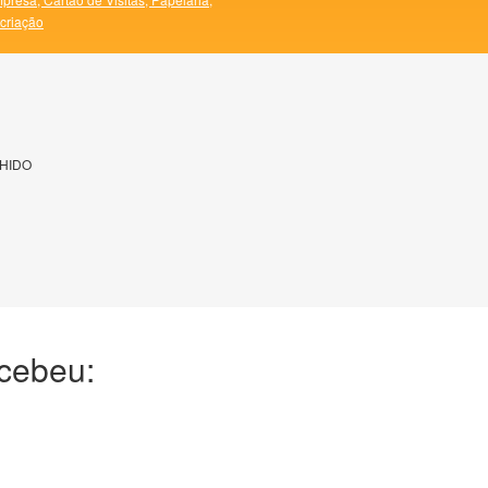
 criação
HIDO
ecebeu: