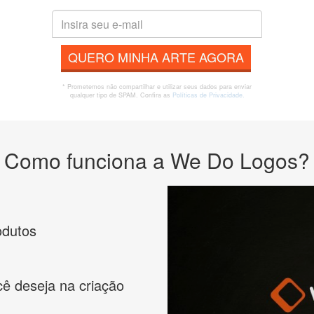
QUERO MINHA ARTE AGORA
* Prometemos não compartilhar e utilizar seus dados para enviar
qualquer tipo de SPAM. Confira as
Políticas de Privacidade.
Como funciona a We Do Logos?
odutos
cê deseja na criação