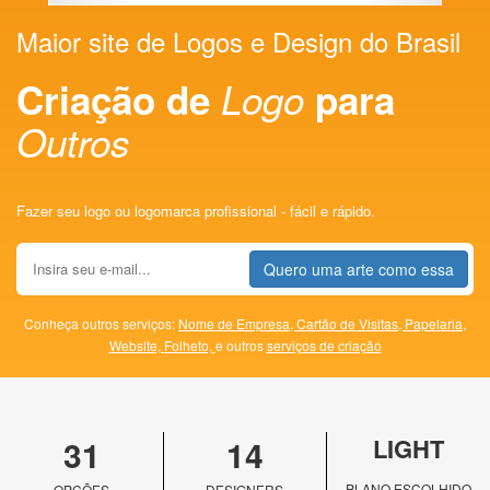
Maior site de Logos e Design do Brasil
Criação de
Logo
para
Outros
Fazer seu logo ou logomarca profissional - fácil e rápido.
Quero uma arte como essa
Conheça outros serviços:
Nome de Empresa,
Cartão de Visitas,
Papelaria,
Website,
Folheto,
e outros
serviços de criação
31
14
LIGHT
PLANO ESCOLHIDO
OPÇÕES
DESIGNERS