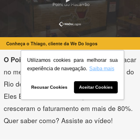
Conheça o Thiago, cliente da We Do logos
O Point de Macarrão
precisava se destacar
Utilizamos cookies para melhorar sua
experiência de navegação.
Saiba mais
no meio da crise e entre os restaurantes do
Rio de Janeiro.
Recusar Cookies
Aceitar Cookies
Eles Bolaram uma estratégia incrível e
cresceram o faturamento em mais de 80%.
Quer saber como? Assiste ao vídeo!