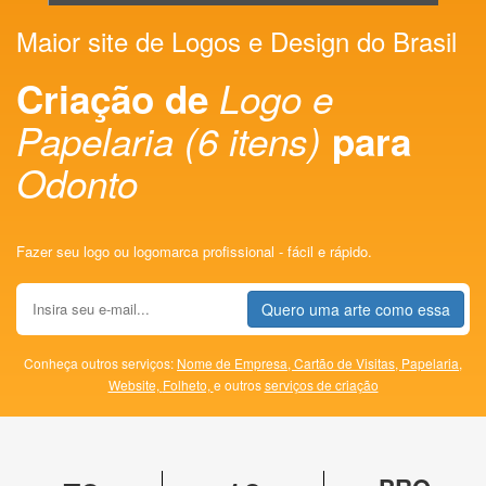
Maior site de Logos e Design do Brasil
Criação de
Logo e
Papelaria (6 itens)
para
Odonto
Fazer seu logo ou logomarca profissional - fácil e rápido.
Quero uma arte como essa
Conheça outros serviços:
Nome de Empresa,
Cartão de Visitas,
Papelaria,
Website,
Folheto,
e outros
serviços de criação