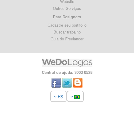
Website
Outros Serviços
Para Designers
Cadastre seu portifólio
Buscar trabalho
Guia do Freelancer
Central de ajuda: 3003 0528
R$