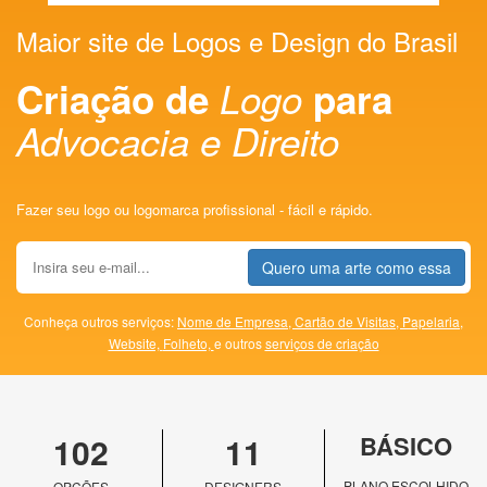
Maior site de Logos e Design do Brasil
Criação de
Logo
para
Advocacia e Direito
Fazer seu logo ou logomarca profissional - fácil e rápido.
Quero uma arte como essa
Conheça outros serviços:
Nome de Empresa,
Cartão de Visitas,
Papelaria,
Website,
Folheto,
e outros
serviços de criação
102
11
BÁSICO
PLANO ESCOLHIDO
OPÇÕES
DESIGNERS