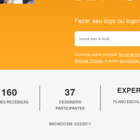
Fazer seu logo ou logoma
Conheça outros serviços:
Nome de Em
Website,
Folheto,
e outros
serviços de
160
37
EXPE
PLANO ESCOL
ES RECEBIDAS
DESIGNERS
PARTICIPANTES
INICIADO EM: 3/22/2011