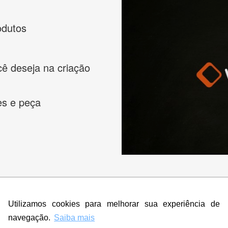
odutos
cê deseja na criação
es e peça
s melhores designers de logotipos online para criar a lo
Utilizamos cookies para melhorar sua experiência de
 banner, cartão de visita, folder, flyer, website e muito mai
navegação.
Saiba mais