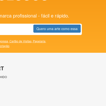
rca profissional - fácil e rápido.
Quero uma arte como essa
presa,
Cartão de Visitas,
Papelaria,
 criação
RT
HIDO