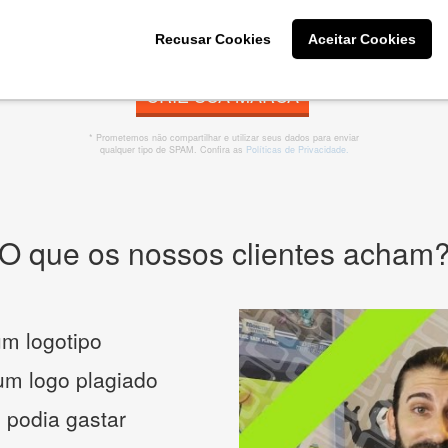
Recusar Cookies
Aceitar Cookies
CRIE SUA MARCA
* Prometemos não compartilhar e utilizar seus dados para enviar
qualquer tipo de SPAM. Confira as
Políticas de Privacidade.
O que os nossos clientes acham
m logotipo
 um logo plagiado
 podia gastar