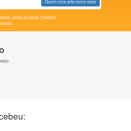
Quero uma arte como essa
presa,
Cartão de Visitas,
Papelaria,
 criação
O
HIDO
ecebeu: