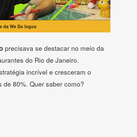
te da We Do logos
o
precisava se destacar no meio da
taurantes do Rio de Janeiro.
tratégia incrível e cresceram o
s de 80%. Quer saber como?