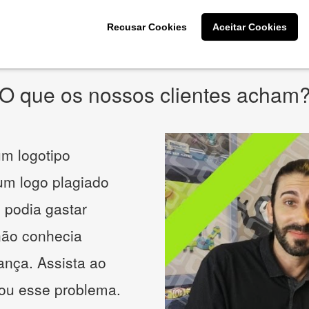
* Prometemos não compartilhar e utilizar seus dados para enviar
qualquer tipo de SPAM. Confira as
Políticas de Privacidade.
Recusar Cookies
Aceitar Cookies
O que os nossos clientes acham
m logotipo
 um logo plagiado
 podia gastar
não conhecia
ança. Assista ao
nou esse problema.