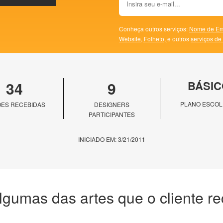
Conheça outros serviços:
Nome de Em
Website,
Folheto,
e outros
serviços de
34
9
BÁSIC
PLANO ESCOL
ES RECEBIDAS
DESIGNERS
PARTICIPANTES
INICIADO EM: 3/21/2011
lgumas das artes que o cliente r