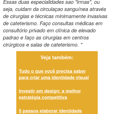
Essas duas especialidades sao "irmas", ou
seja, cuidam da circulaçao sanguínea através
de cirurgias e técnicas minimamente invasivas
de cateterismo. Faço consultas médicas em
consultório privado em clínica de elevado
padrao e faço as cirurgias em centros
cirúrgicos e salas de cateterismo. "
Veja também:
Tudo o que você precisa saber
para criar uma identidade visual
Investir em design: a melhor
estratégia competitiva
5 passos elaborar identidade