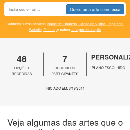
Quero uma arte como essa
Conheça outros serviços:
Nome de Empresa,
Cartão de Visitas,
Papelaria,
Website,
Folheto,
e outros
serviços de criação
48
7
PERSONALI
PLANO ESCOLHIDO
OPÇÕES
DESIGNERS
RECEBIDAS
PARTICIPANTES
INICIADO EM: 3/19/2011
Veja algumas das artes que o