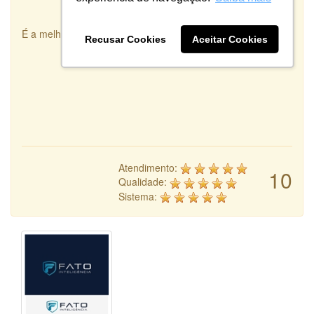
É a melhor integradora de Designers que existe!
Recusar Cookies
Aceitar Cookies
Atendimento:
10
Qualidade:
Sistema: