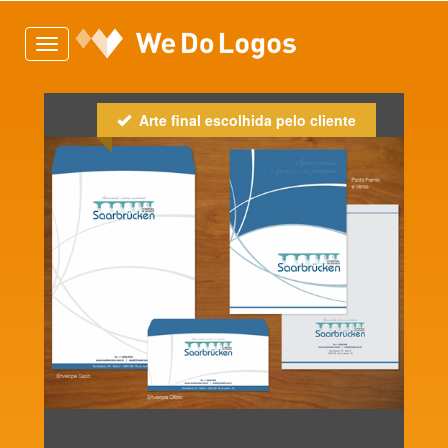
Toggle
navigation
Arte final escolhida pelo cliente