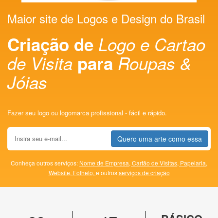
Maior site de Logos e Design do Brasil
Criação de
Logo e Cartao
de Visita
para
Roupas &
Jóias
Fazer seu logo ou logomarca profissional - fácil e rápido.
Quero uma arte como essa
Conheça outros serviços:
Nome de Empresa,
Cartão de Visitas,
Papelaria,
Website,
Folheto,
e outros
serviços de criação