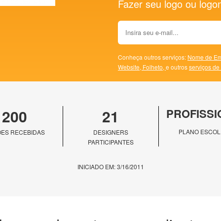
Fazer seu logo ou logoma
Conheça outros serviços:
Nome de Em
Website,
Folheto,
e outros
serviços de
200
21
PROFISSI
PLANO ESCOL
ES RECEBIDAS
DESIGNERS
PARTICIPANTES
INICIADO EM: 3/16/2011