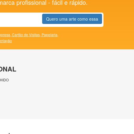
rca profissional - fácil e rápido.
Quero uma arte como essa
presa,
Cartão de Visitas,
Papelaria,
 criação
ONAL
HIDO