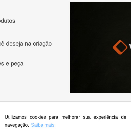
odutos
cê deseja na criação
es e peça
Utilizamos cookies para melhorar sua experiência de
s melhores designers de logotipos online para criar a lo
navegação.
Saiba mais
 banner, cartão de visita, folder, flyer, website e muito mai