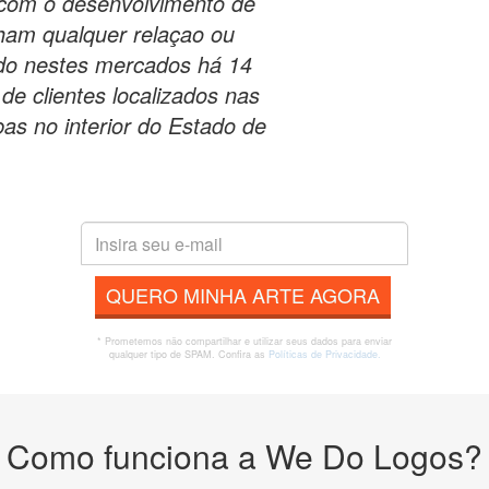
 com o desenvolvimento de
ham qualquer relaçao ou
do nestes mercados há 14
e clientes localizados nas
as no interior do Estado de
QUERO MINHA ARTE AGORA
* Prometemos não compartilhar e utilizar seus dados para enviar
qualquer tipo de SPAM. Confira as
Políticas de Privacidade.
Como funciona a We Do Logos?