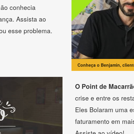
não conhecia
ança. Assista ao
nou esse problema.
Conheça o Benjamin, clien
O Point de Macarrã
crise e entre os res
Eles Bolaram uma es
faturamento em mai
Assiste ao vídeo!