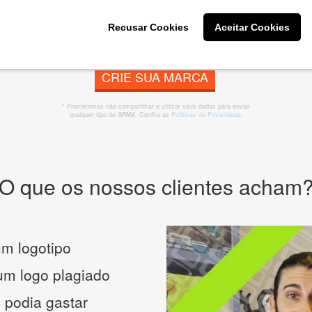
Recusar Cookies
Aceitar Cookies
CRIE SUA MARCA
* Prometemos não compartilhar e utilizar seus dados para enviar
qualquer tipo de SPAM. Confira as
Políticas de Privacidade.
O que os nossos clientes acham
m logotipo
 um logo plagiado
 podia gastar