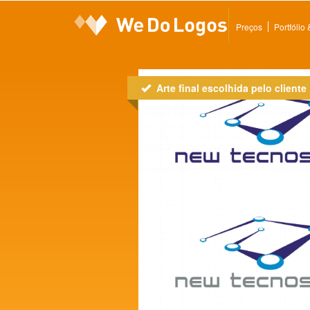
Preços
Portfólio
Arte final escolhida pelo cliente