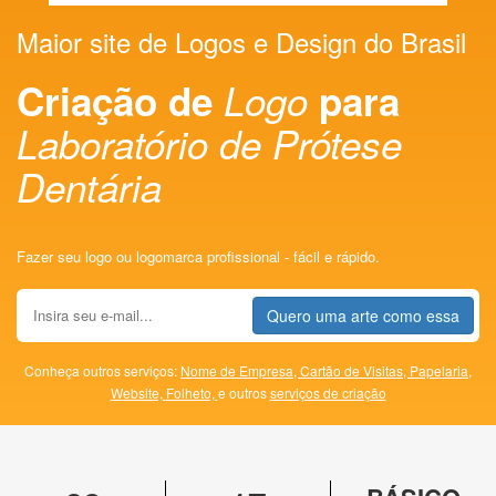
Maior site de Logos e Design do Brasil
Criação de
Logo
para
Laboratório de Prótese
Dentária
Fazer seu logo ou logomarca profissional - fácil e rápido.
Quero uma arte como essa
Conheça outros serviços:
Nome de Empresa,
Cartão de Visitas,
Papelaria,
Website,
Folheto,
e outros
serviços de criação