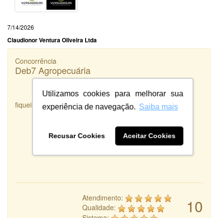
7/14/2026
Claudionor Ventura Oliveira Ltda
Concorrência
Deb7 Agropecuária
Utilizamos cookies para melhorar sua
fiquei satisfeita com o serviço prestado
experiência de navegação.
Saiba mais
Recusar Cookies
Aceitar Cookies
Atendimento:
10
Qualidade:
Sistema: