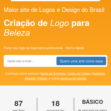
Maior site de Logos e Design do Brasil
Criação de
Logo
para
Beleza
Fazer seu logo ou logomarca profissional - fácil e rápido.
Quero uma arte como essa
Conheça outros serviços:
Nome de Empresa,
Cartão de Visitas,
Papelaria,
Website,
Folheto,
e outros
serviços de criação
87
18
BÁSICO
PLANO ESCOLHIDO
OPÇÕES
DESIGNERS