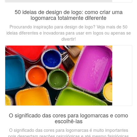
50 ideias de design de logo: como criar uma
logomarca totalmente diferente
Procurando inspiração para design de logo? Veja mais de 50
ideias diferentes e inovadoras para usar em logos ou apenas se
divertir!
O significado das cores para logomarcas e como
escolhê-las
O significado das cores para logomarcas é muito importantes
pois despertam reações psicológicas e até mesmo fisiológicas