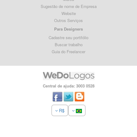
Sugestão de nome de Empresa
Website
Outros Serviços
Para Designers
Cadastre seu portifólio
Buscar trabalho
Guia do Freelancer
Central de ajuda: 3003 0528
R$