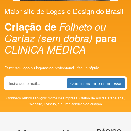
Maior site de Logos e Design do Brasil
Criação de
Folheto ou
Cartaz (sem dobra)
para
CLINICA MÉDICA
Fazer seu logo ou logomarca profissional - fácil e rápido.
Quero uma arte como essa
Conheça outros serviços:
Nome de Empresa,
Cartão de Visitas,
Papelaria,
Website,
Folheto,
e outros
serviços de criação