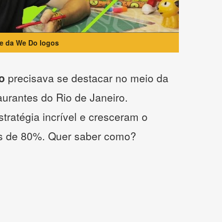
te da We Do logos
o
precisava se destacar no meio da
taurantes do Rio de Janeiro.
tratégia incrível e cresceram o
s de 80%. Quer saber como?