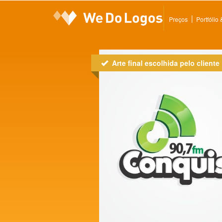
Preços
Portfólio
Arte final escolhida pelo cliente