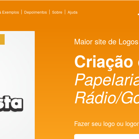
 & Exemplos
Depoimentos
Sobre
Ajuda
Maior site de Logos
Criação
Papelaria
Rádio/G
Fazer seu logo ou logoma