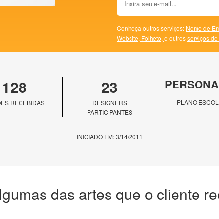
Conheça outros serviços:
Nome de Em
Website,
Folheto,
e outros
serviços de
128
23
PERSONA
PLANO ESCOL
ES RECEBIDAS
DESIGNERS
PARTICIPANTES
INICIADO EM: 3/14/2011
lgumas das artes que o cliente r