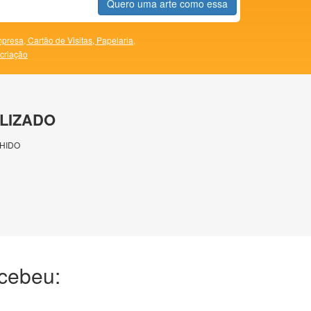
Quero uma arte como essa
presa,
Cartão de Visitas,
Papelaria,
 criação
LIZADO
HIDO
ecebeu: