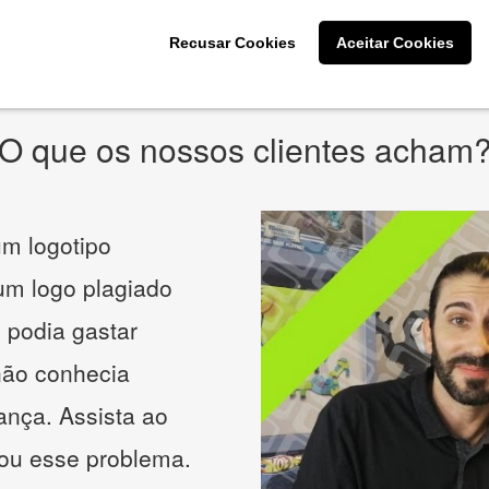
* Prometemos não compartilhar e utilizar seus dados para enviar
qualquer tipo de SPAM. Confira as
Políticas de Privacidade.
Recusar Cookies
Aceitar Cookies
O que os nossos clientes acham
m logotipo
 um logo plagiado
 podia gastar
não conhecia
ança. Assista ao
nou esse problema.