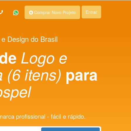
Entrar
Comprar Novo Projeto
 e Design do Brasil
 de
Logo e
 (6 itens)
para
ospel
rca profissional - fácil e rápido.