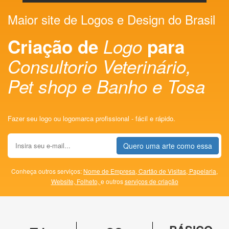
Maior site de Logos e Design do Brasil
Criação de
Logo
para
Consultorio Veterinário,
Pet shop e Banho e Tosa
Fazer seu logo ou logomarca profissional - fácil e rápido.
Quero uma arte como essa
Conheça outros serviços:
Nome de Empresa,
Cartão de Visitas,
Papelaria,
Website,
Folheto,
e outros
serviços de criação