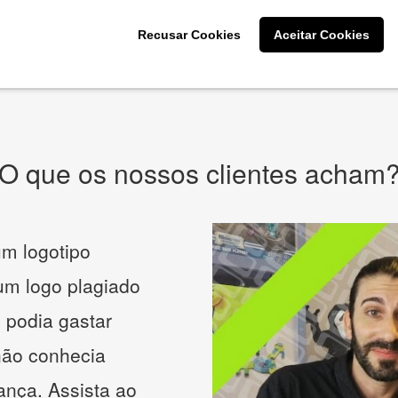
CRIE SUA MARCA
Recusar Cookies
Aceitar Cookies
* Prometemos não compartilhar e utilizar seus dados para enviar
qualquer tipo de SPAM. Confira as
Políticas de Privacidade.
O que os nossos clientes acham
m logotipo
 um logo plagiado
 podia gastar
não conhecia
ança. Assista ao