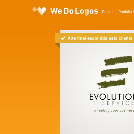
Preços
Portfólio
Arte final escolhida pelo cliente