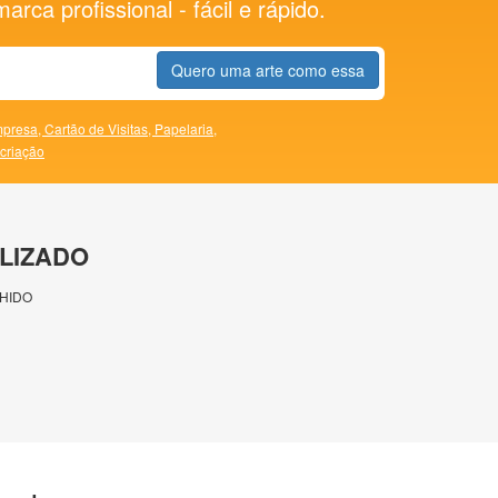
rca profissional - fácil e rápido.
Quero uma arte como essa
presa,
Cartão de Visitas,
Papelaria,
 criação
LIZADO
HIDO