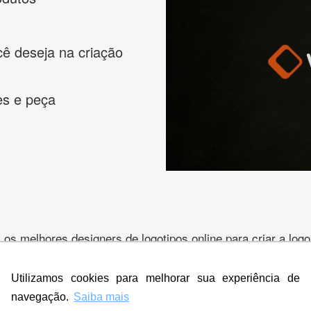
cê deseja na criação
es e peça
s melhores designers de logotipos online para criar a lo
 banner, cartão de visita, folder, flyer, website e muito mai
Utilizamos cookies para melhorar sua experiência de
navegação.
Saiba mais