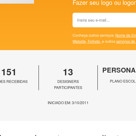
Fazer seu logo ou logoma
Conheça outros serviços:
Nome de Em
Website,
Folheto,
e outros
serviços de
151
13
PERSONA
PLANO ESCOL
ES RECEBIDAS
DESIGNERS
PARTICIPANTES
INICIADO EM: 3/10/2011