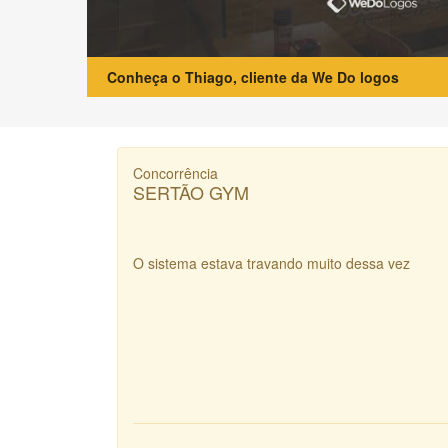
Conheça o Thiago, cliente da We Do logos
Concorrência
SERTÃO GYM
O sistema estava travando muito dessa vez