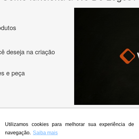
odutos
cê deseja na criação
es e peça
Utilizamos cookies para melhorar sua experiência de
navegação.
Saiba mais
s melhores designers de logotipos online para criar a lo