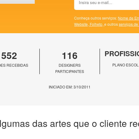
Conheça outros serviços:
Nome de Em
Website,
Folheto,
e outros
serviços de
552
116
PROFISSI
PLANO ESCOL
ES RECEBIDAS
DESIGNERS
PARTICIPANTES
INICIADO EM: 3/10/2011
lgumas das artes que o cliente r