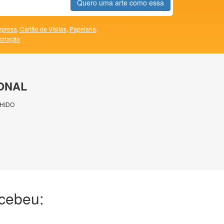
Quero uma arte como essa
presa,
Cartão de Visitas,
Papelaria,
 criação
ONAL
HIDO
ecebeu: