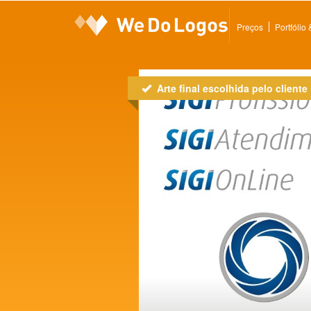
Preços
Portfólio
Arte final escolhida pelo cliente