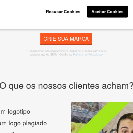
 banner, cartão de visita, folder, flyer, website e muito mai
Recusar Cookies
Aceitar Cookies
CRIE SUA MARCA
* Prometemos não compartilhar e utilizar seus dados para enviar
qualquer tipo de SPAM. Confira as
Políticas de Privacidade.
O que os nossos clientes acham
m logotipo
 um logo plagiado