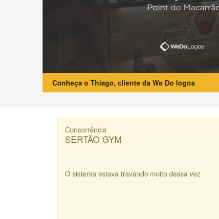
Conheça o Thiago, cliente da We Do logos
Concorrência
SERTÃO GYM
O sistema estava travando muito dessa vez