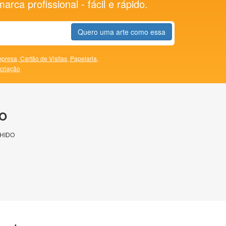
rca profissional - fácil e rápido.
Quero uma arte como essa
presa,
Cartão de Visitas,
Papelaria,
 criação
O
HIDO