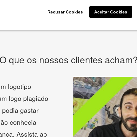
CRIE SUA MARCA
Recusar Cookies
Aceitar Cookies
* Prometemos não compartilhar e utilizar seus dados para enviar
qualquer tipo de SPAM. Confira as
Políticas de Privacidade.
O que os nossos clientes acham
m logotipo
 um logo plagiado
 podia gastar
não conhecia
ança. Assista ao