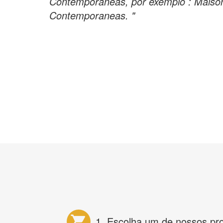
Contemporaneas, por exemplo : Maison
Contemporaneas. "
1. Escolha um de nossos pr