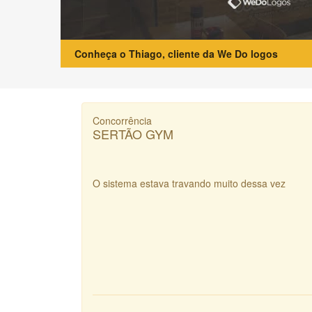
Conheça o Thiago, cliente da We Do logos
Concorrência
SERTÃO GYM
O sistema estava travando muito dessa vez