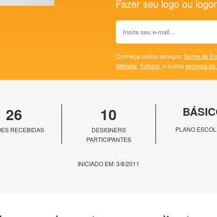
Fazer seu logo ou logoma
Conheça outros serviços:
Nome de Em
Website,
Folheto,
e outros
serviços de
26
10
BÁSIC
PLANO ESCOL
ES RECEBIDAS
DESIGNERS
PARTICIPANTES
INICIADO EM: 3/8/2011