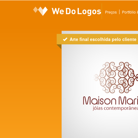
Preços
Portfólio
Arte final escolhida pelo cliente