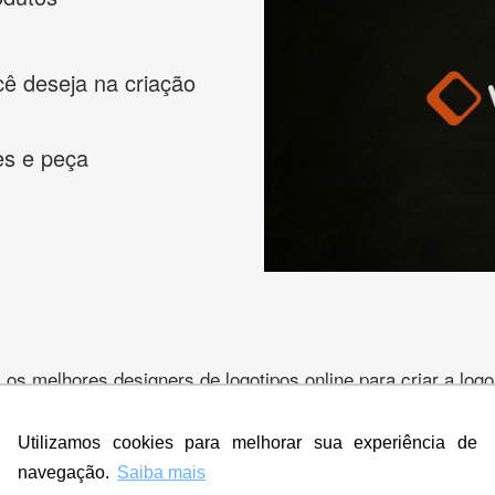
cê deseja na criação
es e peça
s melhores designers de logotipos online para criar a lo
 banner, cartão de visita, folder, flyer, website e muito mai
Utilizamos cookies para melhorar sua experiência de
navegação.
Saiba mais