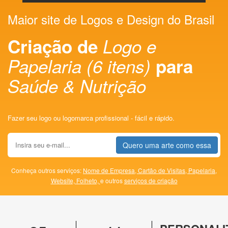
Maior site de Logos e Design do Brasil
Criação de
Logo e
Papelaria (6 itens)
para
Saúde & Nutrição
Fazer seu logo ou logomarca profissional - fácil e rápido.
Quero uma arte como essa
Conheça outros serviços:
Nome de Empresa,
Cartão de Visitas,
Papelaria,
Website,
Folheto,
e outros
serviços de criação