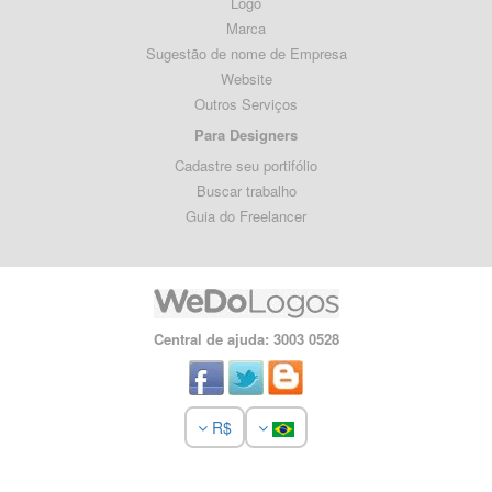
Logo
Marca
Sugestão de nome de Empresa
Website
Outros Serviços
Para Designers
Cadastre seu portifólio
Buscar trabalho
Guia do Freelancer
Central de ajuda: 3003 0528
R$