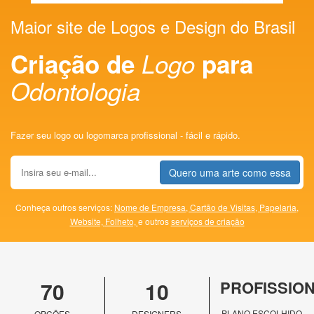
Maior site de Logos e Design do Brasil
Criação de
Logo
para
Odontologia
Fazer seu logo ou logomarca profissional - fácil e rápido.
Quero uma arte como essa
Conheça outros serviços:
Nome de Empresa,
Cartão de Visitas,
Papelaria,
Website,
Folheto,
e outros
serviços de criação
70
10
PROFISSIO
PLANO ESCOLHIDO
OPÇÕES
DESIGNERS