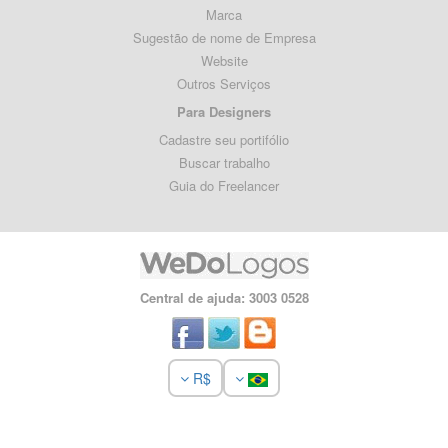
Marca
Sugestão de nome de Empresa
Website
Outros Serviços
Para Designers
Cadastre seu portifólio
Buscar trabalho
Guia do Freelancer
Central de ajuda: 3003 0528
R$