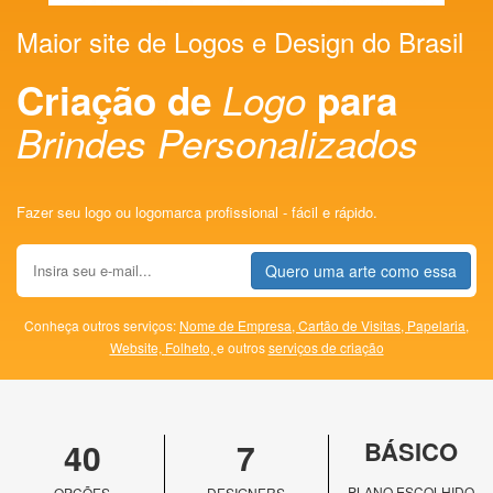
Maior site de Logos e Design do Brasil
Criação de
Logo
para
Brindes Personalizados
Fazer seu logo ou logomarca profissional - fácil e rápido.
Quero uma arte como essa
Conheça outros serviços:
Nome de Empresa,
Cartão de Visitas,
Papelaria,
Website,
Folheto,
e outros
serviços de criação
40
7
BÁSICO
PLANO ESCOLHIDO
OPÇÕES
DESIGNERS