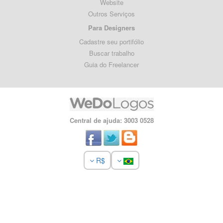
Website
Outros Serviços
Para Designers
Cadastre seu portifólio
Buscar trabalho
Guia do Freelancer
Central de ajuda: 3003 0528
R$