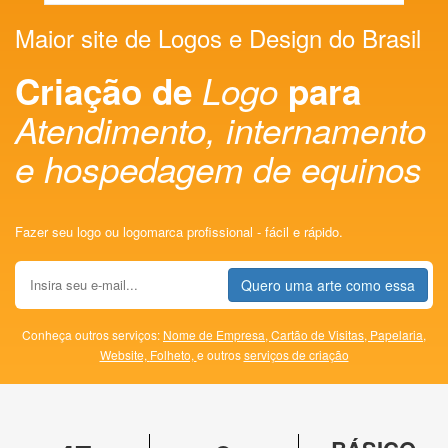
Maior site de Logos e Design do Brasil
Criação de
Logo
para
Atendimento, internamento
e hospedagem de equinos
Fazer seu logo ou logomarca profissional - fácil e rápido.
Quero uma arte como essa
Conheça outros serviços:
Nome de Empresa,
Cartão de Visitas,
Papelaria,
Website,
Folheto,
e outros
serviços de criação