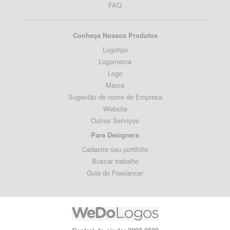
FAQ
Conheça Nossos Produtos
Logotipo
Logomarca
Logo
Marca
Sugestão de nome de Empresa
Website
Outros Serviços
Para Designers
Cadastre seu portifólio
Buscar trabalho
Guia do Freelancer