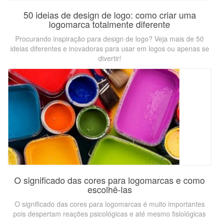
50 ideias de design de logo: como criar uma
logomarca totalmente diferente
Procurando inspiração para design de logo? Veja mais de 50
ideias diferentes e inovadoras para usar em logos ou apenas se
divertir!
O significado das cores para logomarcas e como
escolhê-las
O significado das cores para logomarcas é muito importantes
pois despertam reações psicológicas e até mesmo fisiológicas