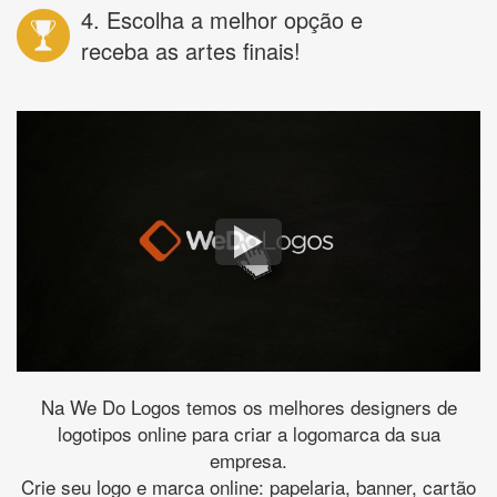
4. Escolha a melhor opção e
receba as artes finais!
Na We Do Logos temos os melhores designers de
logotipos online para criar a logomarca da sua
empresa.
Crie seu logo e marca online: papelaria, banner, cartão