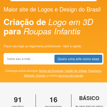
Maior site de Logos e Design do Brasil
Criação de
Logo em 3D
para
Roupas Infantis
Fazer seu logo ou logomarca profissional - fácil e rápido.
Quero uma arte como essa
Conheça outros serviços:
Nome de Empresa,
Cartão de Visitas,
Papelaria,
Website,
Folheto,
e outros
serviços de criação
91
16
BÁSICO
PLANO ESCOLHIDO
OPÇÕES
DESIGNERS