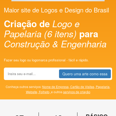
Maior site de Logos e Design do Brasil
Criação de
Logo e
Papelaria (6 itens)
para
Construção & Engenharia
Fazer seu logo ou logomarca profissional - fácil e rápido.
Quero uma arte como essa
Conheça outros serviços:
Nome de Empresa,
Cartão de Visitas,
Papelaria,
Website,
Folheto,
e outros
serviços de criação