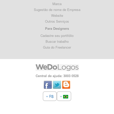
Marca
Sugestão de nome de Empresa
Website
Outros Serviços
Para Designers
Cadastre seu portifólio
Buscar trabalho
Guia do Freelancer
Central de ajuda: 3003 0528
R$