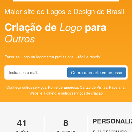
Maior site de Logos e Design do Brasil
Criação de
Logo
para
Outros
Fazer seu logo ou logomarca profissional - fácil e rápido.
Quero uma arte como essa
Conheça outros serviços:
Nome de Empresa,
Cartão de Visitas,
Papelaria,
Website,
Folheto,
e outros
serviços de criação
41
8
PERSONALI
PLANO ESCOLHIDO
OPÇÕES
DESIGNERS