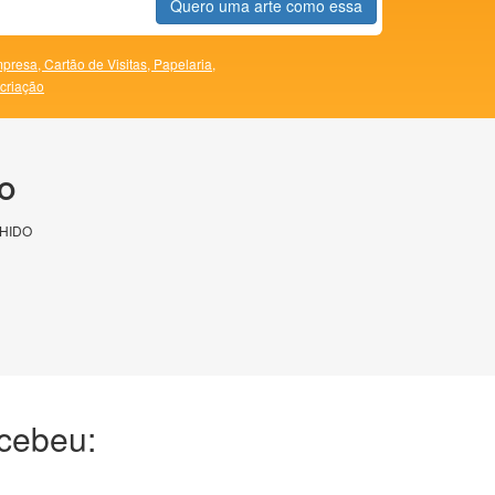
Quero uma arte como essa
presa,
Cartão de Visitas,
Papelaria,
 criação
O
HIDO
ecebeu: