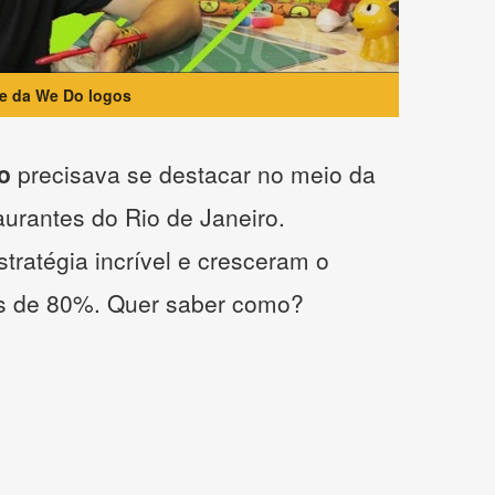
te da We Do logos
o
precisava se destacar no meio da
taurantes do Rio de Janeiro.
tratégia incrível e cresceram o
s de 80%. Quer saber como?