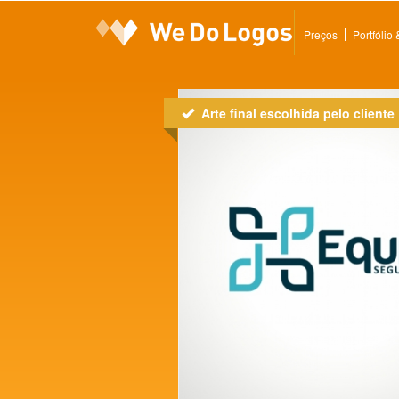
Preços
Portfólio
Arte final escolhida pelo cliente