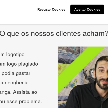
* Prometemos não compartilhar e utilizar seus dados para enviar
qualquer tipo de SPAM. Confira as
Políticas de Privacidade.
Recusar Cookies
Aceitar Cookies
O que os nossos clientes acham
m logotipo
 um logo plagiado
 podia gastar
não conhecia
ança. Assista ao
nou esse problema.