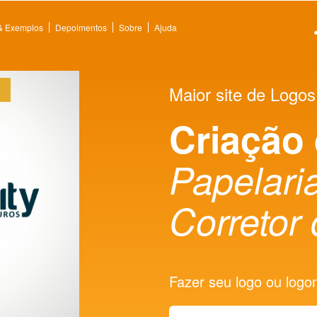
 & Exemplos
Depoimentos
Sobre
Ajuda
Maior site de Logos
Criação
Papelaria
Corretor
Fazer seu logo ou logoma