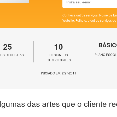
Conheça outros serviços:
Nome de Em
Website,
Folheto,
e outros
serviços de
25
10
BÁSIC
PLANO ESCOL
ES RECEBIDAS
DESIGNERS
PARTICIPANTES
INICIADO EM: 2/27/2011
lgumas das artes que o cliente r