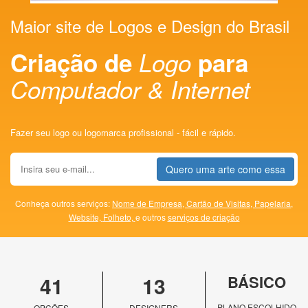
Maior site de Logos e Design do Brasil
Criação de
Logo
para
Computador & Internet
Fazer seu logo ou logomarca profissional - fácil e rápido.
Quero uma arte como essa
Conheça outros serviços:
Nome de Empresa,
Cartão de Visitas,
Papelaria,
Website,
Folheto,
e outros
serviços de criação
41
13
BÁSICO
PLANO ESCOLHIDO
OPÇÕES
DESIGNERS