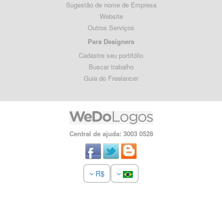
Sugestão de nome de Empresa
Website
Outros Serviços
Para Designers
Cadastre seu portifólio
Buscar trabalho
Guia do Freelancer
Central de ajuda: 3003 0528
R$