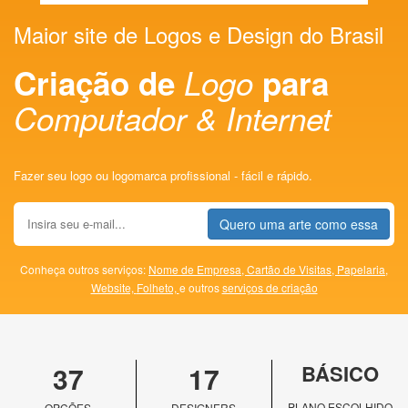
Maior site de Logos e Design do Brasil
Criação de
Logo
para
Computador & Internet
Fazer seu logo ou logomarca profissional - fácil e rápido.
Quero uma arte como essa
Conheça outros serviços:
Nome de Empresa,
Cartão de Visitas,
Papelaria,
Website,
Folheto,
e outros
serviços de criação
37
17
BÁSICO
PLANO ESCOLHIDO
OPÇÕES
DESIGNERS