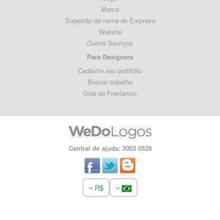
Marca
Sugestão de nome de Empresa
Website
Outros Serviços
Para Designers
Cadastre seu portifólio
Buscar trabalho
Guia do Freelancer
Central de ajuda: 3003 0528
R$