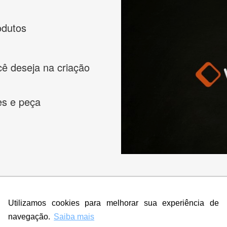
odutos
cê deseja na criação
es e peça
s melhores designers de logotipos online para criar a lo
Utilizamos cookies para melhorar sua experiência de
 banner, cartão de visita, folder, flyer, website e muito mai
navegação.
Saiba mais