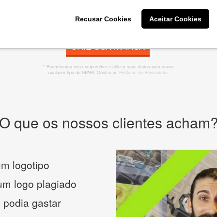
Recusar Cookies
Aceitar Cookies
CRIE SUA MARCA
* Prometemos não compartilhar e utilizar seus dados para enviar
qualquer tipo de SPAM. Confira as
Políticas de Privacidade.
O que os nossos clientes acham
m logotipo
 um logo plagiado
 podia gastar