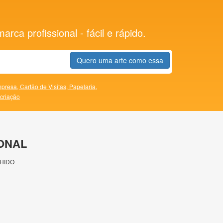
rca profissional - fácil e rápido.
Quero uma arte como essa
presa,
Cartão de Visitas,
Papelaria,
 criação
ONAL
HIDO