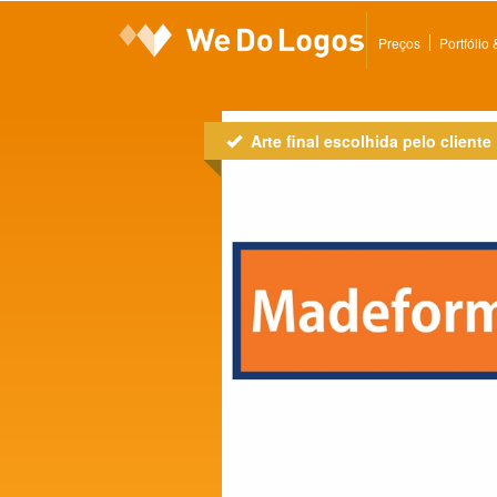
Preços
Portfólio
Arte final escolhida pelo cliente