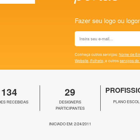
Fazer seu logo ou logoma
Conheça outros serviços:
Nome de Em
Website,
Folheto,
e outros
serviços de
134
29
PROFISSI
PLANO ESCOL
ES RECEBIDAS
DESIGNERS
PARTICIPANTES
INICIADO EM: 2/24/2011