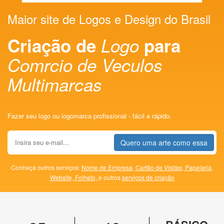
Maior site de Logos e Design do Brasil
Criação de
Logo
para
Comrcio de Veculos
Multimarcas
Fazer seu logo ou logomarca profissional - fácil e rápido.
Quero uma arte como essa
Conheça outros serviços:
Nome de Empresa,
Cartão de Visitas,
Papelaria,
Website,
Folheto,
e outros
serviços de criação