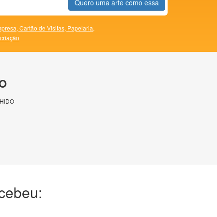
Quero uma arte como essa
presa,
Cartão de Visitas,
Papelaria,
 criação
O
HIDO
ecebeu: