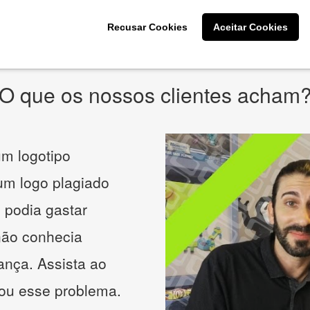
* Prometemos não compartilhar e utilizar seus dados para enviar
qualquer tipo de SPAM. Confira as
Políticas de Privacidade.
Recusar Cookies
Aceitar Cookies
O que os nossos clientes acham
m logotipo
 um logo plagiado
 podia gastar
não conhecia
ança. Assista ao
nou esse problema.