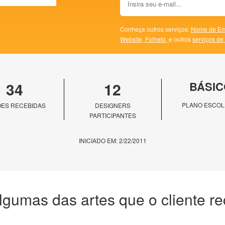
Conheça outros serviços:
Nome de Em
Website,
Folheto,
e outros
serviços de
34
12
BÁSIC
PLANO ESCOL
ES RECEBIDAS
DESIGNERS
PARTICIPANTES
INICIADO EM: 2/22/2011
lgumas das artes que o cliente r