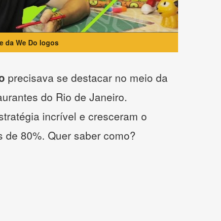
te da We Do logos
o
precisava se destacar no meio da
taurantes do Rio de Janeiro.
tratégia incrível e cresceram o
s de 80%. Quer saber como?