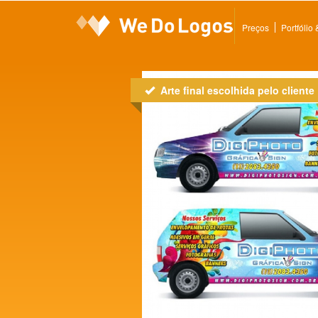
Preços
Portfólio
Arte final escolhida pelo cliente