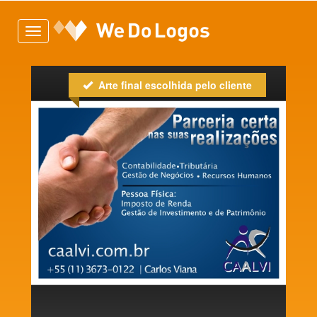
Toggle
navigation
Arte final escolhida pelo cliente