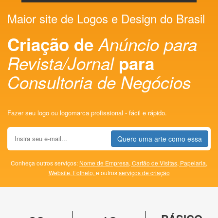
Maior site de Logos e Design do Brasil
Criação de
Anúncio para
Revista/Jornal
para
Consultoria de Negócios
Fazer seu logo ou logomarca profissional - fácil e rápido.
Quero uma arte como essa
Conheça outros serviços:
Nome de Empresa,
Cartão de Visitas,
Papelaria,
Website,
Folheto,
e outros
serviços de criação