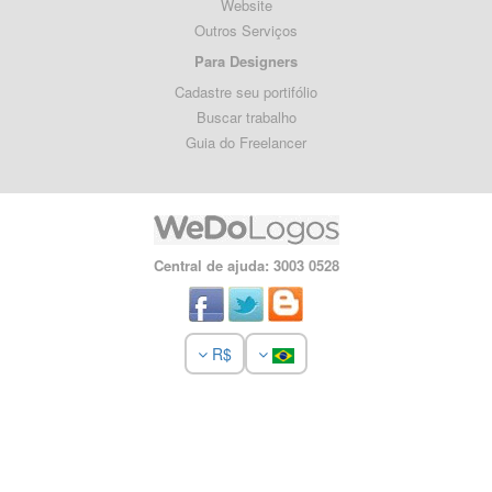
Website
Outros Serviços
Para Designers
Cadastre seu portifólio
Buscar trabalho
Guia do Freelancer
Central de ajuda: 3003 0528
R$