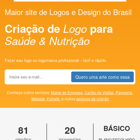
Maior site de Logos e Design do Brasil
Criação de
Logo
para
Saúde & Nutrição
Fazer seu logo ou logomarca profissional - fácil e rápido.
Quero uma arte como essa
Conheça outros serviços:
Nome de Empresa,
Cartão de Visitas,
Papelaria,
Website,
Folheto,
e outros
serviços de criação
81
20
BÁSICO
PLANO ESCOLHIDO
OPÇÕES
DESIGNERS