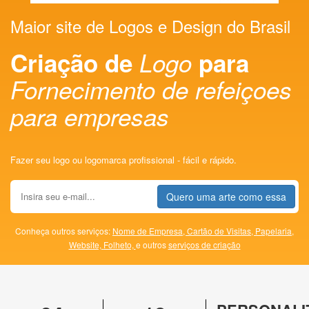
Maior site de Logos e Design do Brasil
Criação de
Logo
para
Fornecimento de refeiçoes
para empresas
Fazer seu logo ou logomarca profissional - fácil e rápido.
Quero uma arte como essa
Conheça outros serviços:
Nome de Empresa,
Cartão de Visitas,
Papelaria,
Website,
Folheto,
e outros
serviços de criação