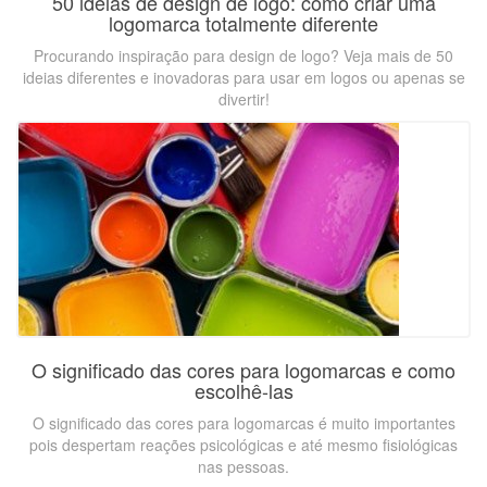
50 ideias de design de logo: como criar uma
logomarca totalmente diferente
Procurando inspiração para design de logo? Veja mais de 50
ideias diferentes e inovadoras para usar em logos ou apenas se
divertir!
O significado das cores para logomarcas e como
escolhê-las
O significado das cores para logomarcas é muito importantes
pois despertam reações psicológicas e até mesmo fisiológicas
nas pessoas.