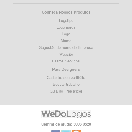
Conheça Nossos Produtos
Logotipo
Logomarca
Logo
Marca
Sugestão de nome de Empresa
Website
Outros Serviços
Para Designers
Cadastre seu portifólio
Buscar trabalho
Guia do Freelancer
Central de ajuda: 3003 0528