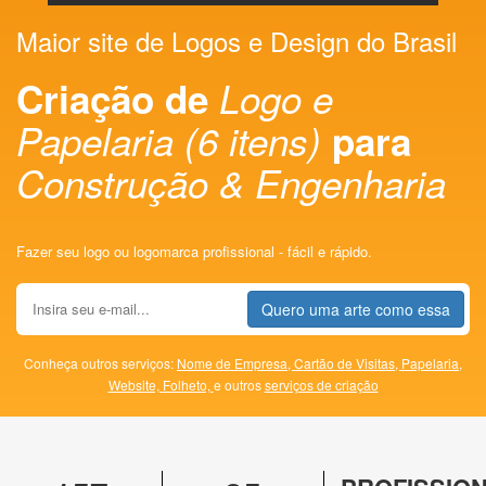
Maior site de Logos e Design do Brasil
Criação de
Logo e
Papelaria (6 itens)
para
Construção & Engenharia
Fazer seu logo ou logomarca profissional - fácil e rápido.
Quero uma arte como essa
Conheça outros serviços:
Nome de Empresa,
Cartão de Visitas,
Papelaria,
Website,
Folheto,
e outros
serviços de criação