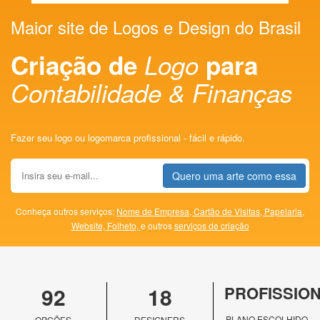
Maior site de Logos e Design do Brasil
Criação de
Logo
para
Contabilidade & Finanças
Fazer seu logo ou logomarca profissional - fácil e rápido.
Quero uma arte como essa
Conheça outros serviços:
Nome de Empresa,
Cartão de Visitas,
Papelaria,
Website,
Folheto,
e outros
serviços de criação
92
18
PROFISSIO
PLANO ESCOLHIDO
OPÇÕES
DESIGNERS