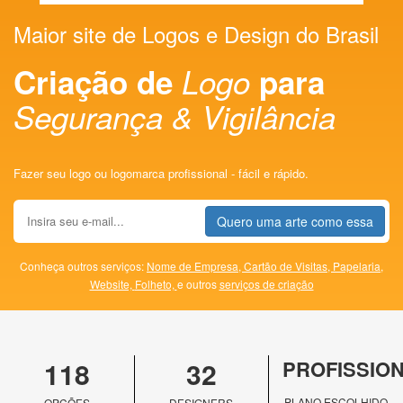
Maior site de Logos e Design do Brasil
Criação de
Logo
para
Segurança & Vigilância
Fazer seu logo ou logomarca profissional - fácil e rápido.
Quero uma arte como essa
Conheça outros serviços:
Nome de Empresa,
Cartão de Visitas,
Papelaria,
Website,
Folheto,
e outros
serviços de criação
118
32
PROFISSIO
PLANO ESCOLHIDO
OPÇÕES
DESIGNERS