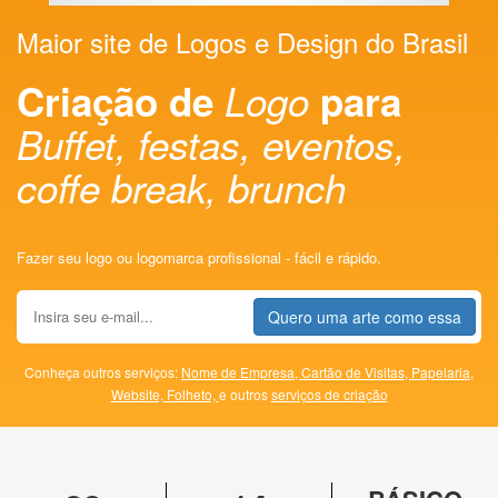
Maior site de Logos e Design do Brasil
Criação de
Logo
para
Buffet, festas, eventos,
coffe break, brunch
Fazer seu logo ou logomarca profissional - fácil e rápido.
Quero uma arte como essa
Conheça outros serviços:
Nome de Empresa,
Cartão de Visitas,
Papelaria,
Website,
Folheto,
e outros
serviços de criação