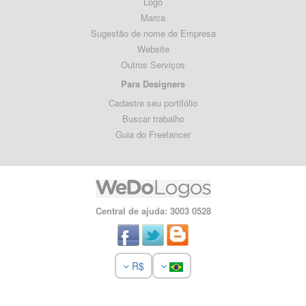
Logo
Marca
Sugestão de nome de Empresa
Website
Outros Serviços
Para Designers
Cadastre seu portifólio
Buscar trabalho
Guia do Freelancer
Central de ajuda: 3003 0528
R$