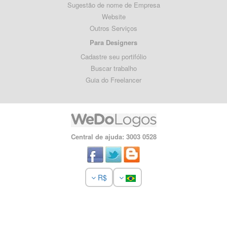
Sugestão de nome de Empresa
Website
Outros Serviços
Para Designers
Cadastre seu portifólio
Buscar trabalho
Guia do Freelancer
Central de ajuda: 3003 0528
R$