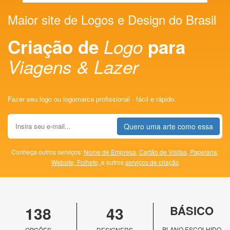
Maior site de Logos e Design do Brasil
Criação de
Logo
para
Viagens & Lazer
Fazer seu logo ou logomarca profissional - fácil e rápido.
Quero uma arte como essa
Conheça outros serviços:
Nome de Empresa,
Cartão de Visitas,
Papelaria,
Website,
Folheto,
e outros
serviços de criação
138
43
BÁSICO
PLANO ESCOLHIDO
OPÇÕES
DESIGNERS