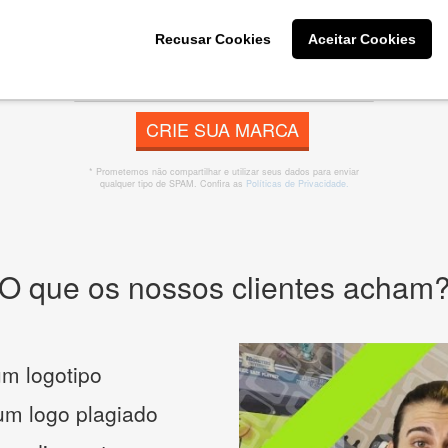
 banner, cartão de visita, folder, flyer, website e muito mai
Recusar Cookies
Aceitar Cookies
CRIE SUA MARCA
* Prometemos não compartilhar e utilizar seus dados para enviar
qualquer tipo de SPAM. Confira as
Políticas de Privacidade.
O que os nossos clientes acham
m logotipo
 um logo plagiado