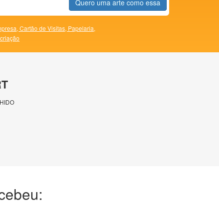
Quero uma arte como essa
presa,
Cartão de Visitas,
Papelaria,
 criação
RT
HIDO
ecebeu: