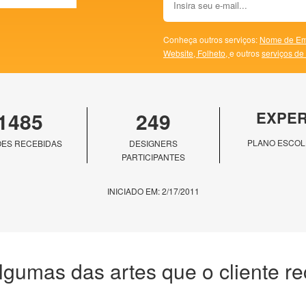
Conheça outros serviços:
Nome de Em
Website,
Folheto,
e outros
serviços de
1485
249
EXPE
PLANO ESCOL
ES RECEBIDAS
DESIGNERS
PARTICIPANTES
INICIADO EM: 2/17/2011
lgumas das artes que o cliente r