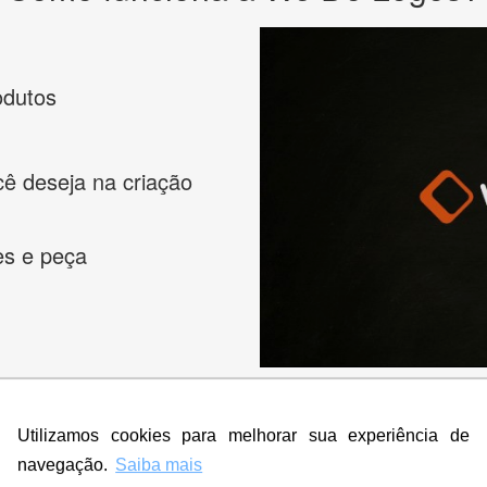
odutos
cê deseja na criação
es e peça
Utilizamos cookies para melhorar sua experiência de
navegação.
Saiba mais
s melhores designers de logotipos online para criar a lo