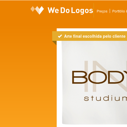
Preços
Portfólio
Arte final escolhida pelo cliente