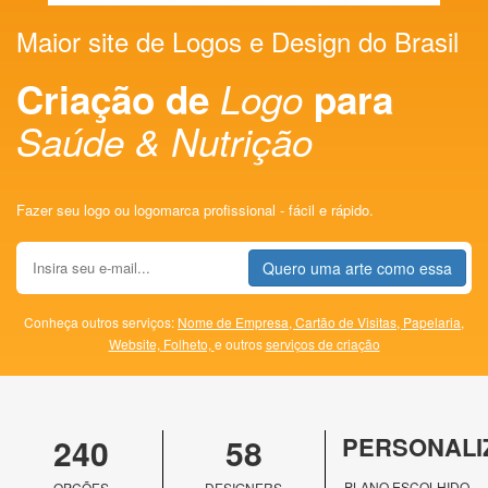
Maior site de Logos e Design do Brasil
Criação de
Logo
para
Saúde & Nutrição
Fazer seu logo ou logomarca profissional - fácil e rápido.
Quero uma arte como essa
Conheça outros serviços:
Nome de Empresa,
Cartão de Visitas,
Papelaria,
Website,
Folheto,
e outros
serviços de criação
240
58
PERSONALI
PLANO ESCOLHIDO
OPÇÕES
DESIGNERS